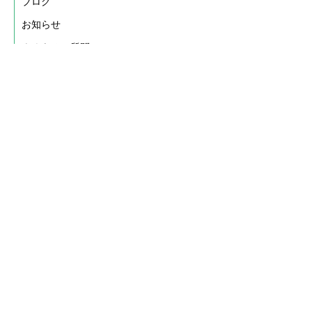
ブログ
お知らせ
よくあるご質問
お問い合わせ
資料ダウンロード
無料相談申し込み
メルマガ申し込み
会社概要
プライバシーポリシー